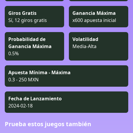
Giros Gratis
Ganancia Máxima
Sí, 12 giros gratis
x600 apuesta inicial
Probabilidad de
Volatilidad
Ganancia Máxima
Media-Alta
0.5%
Apuesta Mínima - Máxima
0.3 - 250 MXN
Fecha de Lanzamiento
2024-02-18
Prueba estos juegos también