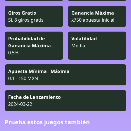
Giros Gratis
Ganancia Máxima
Sí, 8 giros gratis
x750 apuesta inicial
Probabilidad de
Volatilidad
Ganancia Máxima
Media
0.5%
Apuesta Mínima - Máxima
0.1 - 150 MXN
Fecha de Lanzamiento
2024-03-22
Prueba estos juegos también