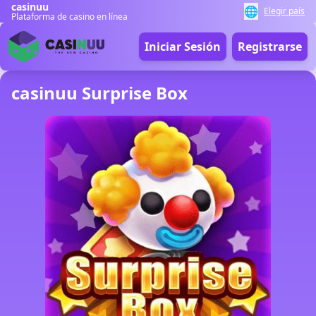
casinuu
🌐
Elegir país
Plataforma de casino en línea
Iniciar Sesión
Registrarse
casinuu Surprise Box