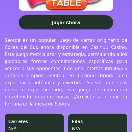
Jugar Ahora
Seotda es un popular juego de cartas originario de
Corea del Sur, ahora disponible en Casinuu Casino.
Este juego mezcla azar y estrategia, permitiendo a los
jugadores formar combinaciones específicas para
vencer a sus oponentes. Con una interfaz intuitiva y
gráficos limpios, Seotda en Casinuu brinda una
experiencia auténtica y divertida. Ya sea que seas
nuevo o experimentado, este juego te mantendrá
entretenido durante horas. ¡Atrévete a probar tu
fortuna en la mesa de Seotda!
Carretes
Filas
N/A
N/A