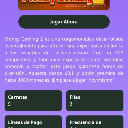
Jugar Ahora
Money Coming 2 es una tragamonedas desarrollada
especialmente para ofrecer una experiencia dinámica
a los usuarios de casinuu casino. Con un RTP
competitivo y funciones especiales como símbolos
comodín y scatter, este juego garantiza horas de
diversión. Apuesta desde $0.1 y obtén premios de
hasta 4000 monedas. ¡Empieza a jugar hoy mismo!
Carretes
Filas
5
3
Líneas de Pago
Frecuencia de