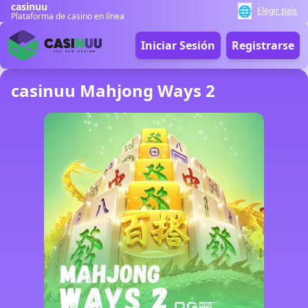
casinuu
🌐
Elegir país
Plataforma de casino en línea
Iniciar Sesión
Registrarse
casinuu Mahjong Ways 2