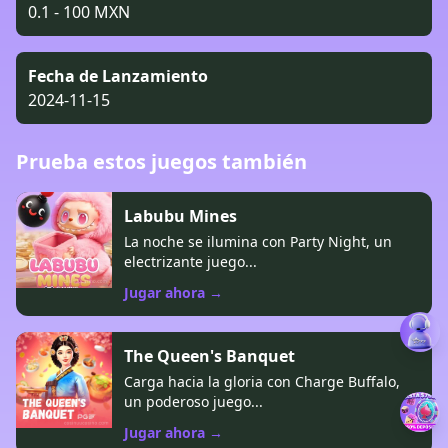
0.1 - 100 MXN
Fecha de Lanzamiento
2024-11-15
Prueba estos juegos también
Labubu Mines
La noche se ilumina con Party Night, un
electrizante juego...
Jugar ahora →
The Queen's Banquet
Carga hacia la gloria con Charge Buffalo,
un poderoso juego...
Jugar ahora →