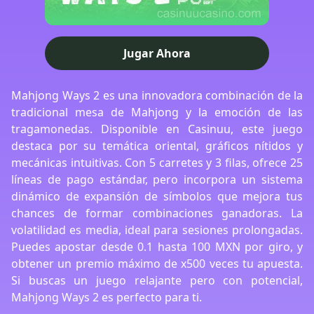
Jugar Ahora
Mahjong Ways 2 es una innovadora combinación de la
tradicional mesa de Mahjong y la emoción de las
tragamonedas. Disponible en Casinuu, este juego
destaca por su temática oriental, gráficos nítidos y
mecánicas intuitivas. Con 5 carretes y 3 filas, ofrece 25
líneas de pago estándar, pero incorpora un sistema
dinámico de expansión de símbolos que mejora tus
chances de formar combinaciones ganadoras. La
volatilidad es media, ideal para sesiones prolongadas.
Puedes apostar desde 0.1 hasta 100 MXN por giro, y
obtener un premio máximo de x500 veces tu apuesta.
Si buscas un juego relajante pero con potencial,
Mahjong Ways 2 es perfecto para ti.