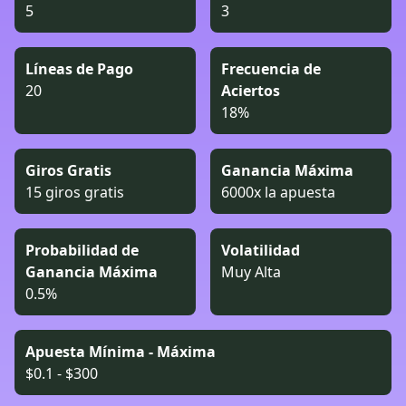
5
3
Líneas de Pago
Frecuencia de
20
Aciertos
18%
Giros Gratis
Ganancia Máxima
15 giros gratis
6000x la apuesta
Probabilidad de
Volatilidad
Ganancia Máxima
Muy Alta
0.5%
Apuesta Mínima - Máxima
$0.1 - $300