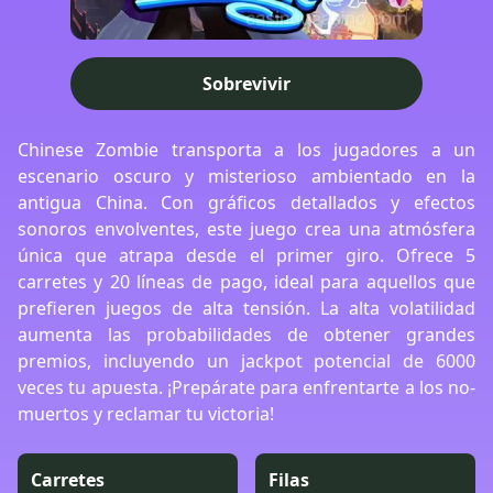
Sobrevivir
Chinese Zombie transporta a los jugadores a un
escenario oscuro y misterioso ambientado en la
antigua China. Con gráficos detallados y efectos
sonoros envolventes, este juego crea una atmósfera
única que atrapa desde el primer giro. Ofrece 5
carretes y 20 líneas de pago, ideal para aquellos que
prefieren juegos de alta tensión. La alta volatilidad
aumenta las probabilidades de obtener grandes
premios, incluyendo un jackpot potencial de 6000
veces tu apuesta. ¡Prepárate para enfrentarte a los no-
muertos y reclamar tu victoria!
Carretes
Filas