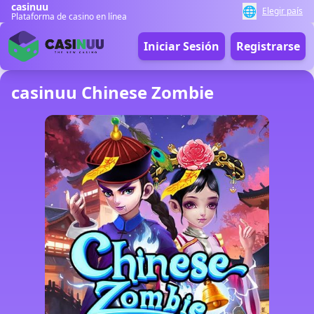
casinuu
🌐
Elegir país
Plataforma de casino en línea
Iniciar Sesión
Registrarse
casinuu Chinese Zombie